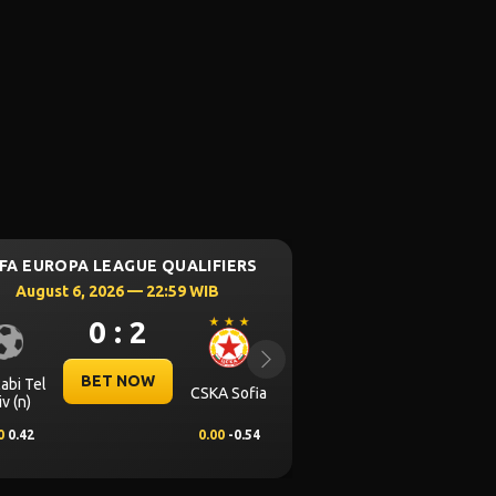
6/8/2026
UEFA EUROPA LEAGUE QUALIFIERS
August 7, 2026 — 02:00 WIB
0 : 0
Next
BET NOW
Heart of
Benfica
Midlothian
2.5
0.81
-2.5
-0.97