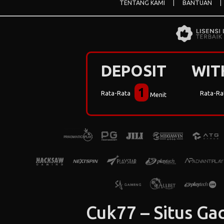
TENTANG KAMI
|
BANTUAN
|
DEPOSIT
WI
1
Rata-Rata
Rata-Ra
Menit
Cuk77
– Situs Ga