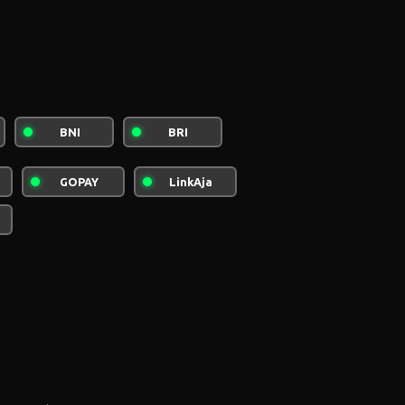
BNI
BRI
GOPAY
LinkAja