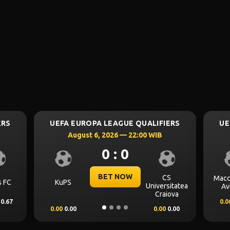
6/8/2026
6/8/2026
6/8/2026
6/8/2026
6/8/2026
 QUALIFIERS
UEFA EUROPA LEAGUE QUALIFIERS
22:59 WIB
August 7, 2026 — 00:00 WIB
0 : 0
W
BET NOW
FC Hradec
Rangers FC
Besiktas
Kralove
0.00
0.65
-0.5
-0.85
0.5
0.69