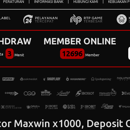
PERATURAN
|
INFORMASI BANK
|
HUBUNGI KAMI
|
KEBIJAKAN P
THDRAW
MEMBER ONLINE
3
12696
ta
Menit
Member
cor Maxwin x1000, Deposit