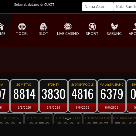
Selamat datang di CUK77
ME
TOGEL
SLOT
LIVE CASINO
SPORT
SABUNG
ARC
IA
SG METRO
SYDNEY
SYDNEY POOLS
MALAYSIA SIANG
SI
07
8814
3830
4816
6379
0
26
6/8/2026
6/8/2026
6/8/2026
6/8/2026
5
HONGKONG
TOTOMACAU 0000
TOTOMACAU 1300
TOTOMACAU 1600
TOTOMACAU 1
3634
2153
9894
0597
584