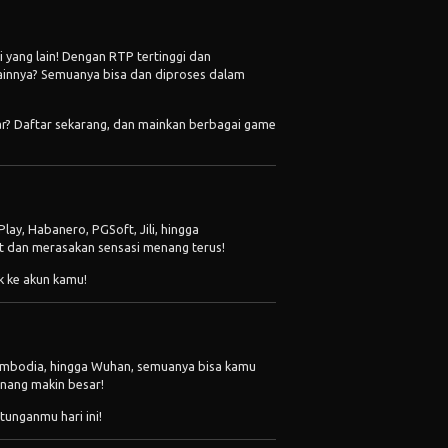
yang lain! Dengan RTP tertinggi dan
ainnya? Semuanya bisa dan diproses dalam
r? Daftar sekarang, dan mainkan berbagai game
lay, Habanero, PGSoft, Jili, hingga
ot dan merasakan sensasi menang terus!
k ke akun kamu!
Cambodia, hingga Wuhan, semuanya bisa kamu
menang makin besar!
tunganmu hari ini!