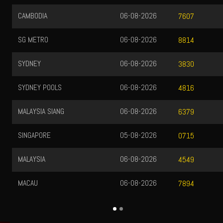
CAMBODIA
06-08-2026
7607
SG METRO
06-08-2026
8814
SYDNEY
06-08-2026
3830
SYDNEY POOLS
06-08-2026
4816
MALAYSIA SIANG
06-08-2026
6379
SINGAPORE
05-08-2026
0715
MALAYSIA
06-08-2026
4549
MACAU
06-08-2026
7894