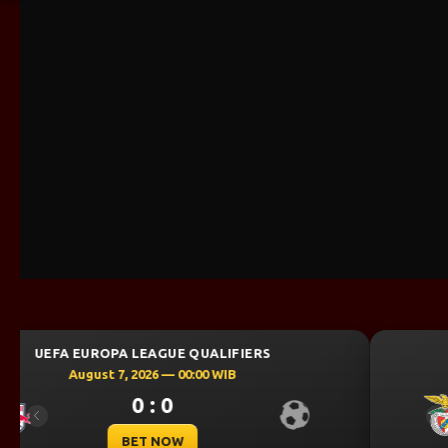
UEFA EUROPA LEAGUE QUALIFIERS
August 7, 2026 — 02:00 WIB
0 : 0
Previous
Ne
BET NOW