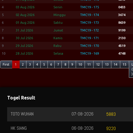
4
03 Aug 2026
Senin
TMC19 - 175
0433
5
02 Aug 2026
Minggu
TMC19 - 174
3674
6
01 Aug 2026
Sabtu
TMC19 - 173
8639
7
31 Jul 2026
Jumat
TMC19 - 172
9199
8
30 Jul 2026
Kamis
TMC19 - 171
2130
9
29 Jul 2026
Rabu
TMC19 - 170
4519
10
28 Jul 2026
Selasa
TMC19 - 169
4748
First
1
2
3
4
5
6
7
8
9
10
11
12
13
14
15
(
)
Togel Result
TOTO WUHAN
07-08-2026
5883
HK SIANG
06-08-2026
9220