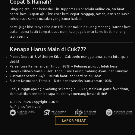
Cepat & Ramah!
Bingung atau ada kendala? Tim support Cuk77 selalu online 24 jam buat
bantu kamu kapan aja. Live chat kami cepat tanggap, ramah, dan siap kasih
solusi buat semua masalah yang kamu hadapi.
Kamu juga bisa tanya tips dan trik buat naikin peluang menang, karena kami
bukan cuma kasih tempat buat main, tapi juga bantu kamu buat menang
lebih sering!
Kenapa Harus Main di Cuk77?
Proses Deposit & Withdraw Kilat – Gak perlu nunggu lama, cuma hitungan
detik!
Persentase Kemenangan Tinggi (98%) – Peluang jackpot lebih besar!
Banyak Pilihan Game – Slot, Togel, Live Casino, Sabung Ayam, dan lainnya!
Customer Service 24/7 – Butuh bantuan? Kami selalu ada!
Sistem Keamanan Terbaik – Data dan transaksi kamu aman 100%!
Jadi, tunggu apalagi? Gabung sekarang di Cuk77, mainkan game favoritmu,
dan buktikan sendiri betapa mudahnya menang besar di sini!
© 2015 - 2026 Copyright CUK77.
All Rights Reserved.
LAPOR PUSAT