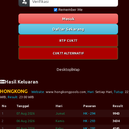
Remember Me
Masuk
Daftar Sekarang
RTP CUK77
CUK77 ALTERNATIF
Desktop
Wap
Hasil Keluaran
HONGKONG
Website:
www.hongkongpools.com
, Hari:
Setiap Hari
, Tutup:
22
WIB
, Result:
23:00 WIB
No
Tanggal
Hari
Pasaran
Result
1
07 Aug 2026
Jumat
HK - 294
9943
2
06 Aug 2026
Kamis
HK - 293
3634
3
05 Aug 2026
Rabu
HK - 292
4245