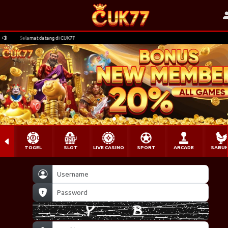
Selamat datang di CUK77
Selamat datang di CUK77
TOGEL
SLOT
LIVE CASINO
SPORT
ARCADE
SABU