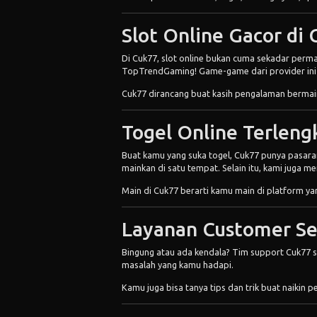
seru seperti slot online, togel, sabung ayam, sp
Slot Online Gacor di
Di Cuk77, slot online bukan cuma sekadar permai
TopTrendGaming! Game-game dari provider ini t
Cuk77 dirancang buat kasih pengalaman bermain 
Togel Online Terleng
Buat kamu yang suka togel,
Cuk77
punya pasaran
mainkan di satu tempat. Selain itu, kami juga me
Main di Cuk77 berarti kamu main di platform yan
Layanan Customer Se
Bingung atau ada kendala? Tim support Cuk77 se
masalah yang kamu hadapi.
Kamu juga bisa tanya tips dan trik buat naikin