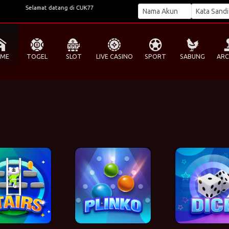
Selamat datang di CUK77
ME
TOGEL
SLOT
LIVE CASINO
SPORT
SABUNG
ARC