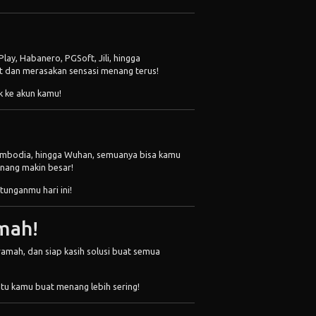
lay, Habanero, PGSoft, Jili, hingga
ot dan merasakan sensasi menang terus!
k ke akun kamu!
Cambodia, hingga Wuhan, semuanya bisa kamu
menang makin besar!
tunganmu hari ini!
mah!
ramah, dan siap kasih solusi buat semua
ntu kamu buat menang lebih sering!