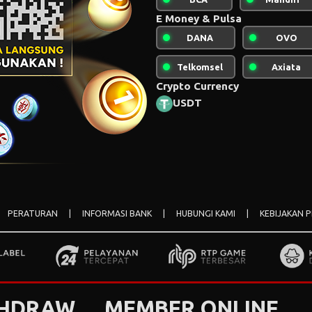
BCA
Mandiri
E Money & Pulsa
DANA
OVO
Telkomsel
Axiata
Crypto Currency
USDT
PERATURAN
|
INFORMASI BANK
|
HUBUNGI KAMI
|
KEBIJAKAN P