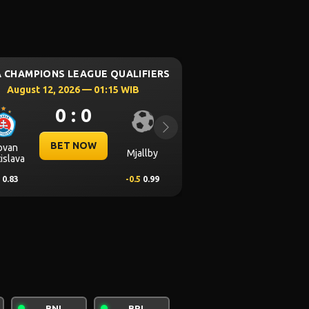
-FOOTBALL F24 INTERNATIONAL
FRIENDLY
August 7, 2026 — 11:00 WIB
0 : 0
Next
BET NOW
ermany
e-Wales
00
0.00
0.00
0.00