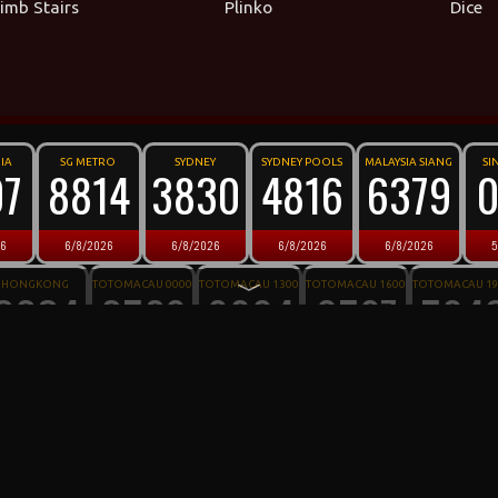
limb Stairs
Plinko
Dice
IA
SG METRO
SYDNEY
SYDNEY POOLS
MALAYSIA SIANG
SI
07
8814
3830
4816
6379
0
26
6/8/2026
6/8/2026
6/8/2026
6/8/2026
5
HONGKONG
TOTOMACAU 0000
TOTOMACAU 1300
TOTOMACAU 1600
TOTOMACAU 1
3634
6529
9894
0597
584
6/8/2026
7/8/2026
6/8/2026
6/8/2026
6/8/2026