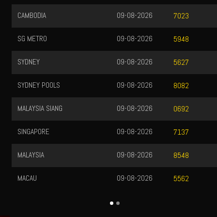
CAMBODIA
09-08-2026
7023
SG METRO
09-08-2026
5948
SYDNEY
09-08-2026
5627
SYDNEY POOLS
09-08-2026
8082
MALAYSIA SIANG
09-08-2026
0692
SINGAPORE
09-08-2026
7137
MALAYSIA
09-08-2026
8548
MACAU
09-08-2026
5562