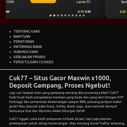
Sevilla
Rayo Vallecano
0.25
0.95
-0.25
0.95
TENTANG KAMI
BANTUAN
PERATURAN
INFORMASI BANK
HUBUNGI KAMI
KEBIJAKAN PRIVASI
PERSETUJUAN COOKIES
Cuk77
– Situs Gacor Maxwin x1000,
Deposit Gampang, Proses Ngebut!
Lagi cari tempat main yang gampang menang dan prosesnya kilat? Cuk77
hadir buat kasih pengalaman bermain yang beda dari yang lain! Dengan RTP
tertinggi dan persentase kemenangan sampai 98%, peluang jackpot makin
gede! Mau deposit pake Dana, GoPay, Bank Jago, atau metode lainnya?
Semuanya bisa dan diproses dalam hitungan detik!
Cuk77
nggak cuma kasih pelayanan terbaik 24 jam, tapi juga jaminan
pembayaran untuk setiap kemenangan. Mau menang besar? Daftar sekarang,