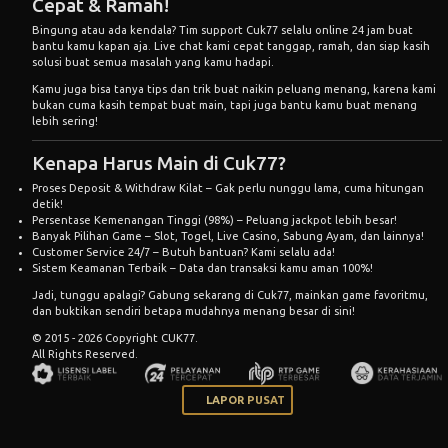
Cepat & Ramah!
Bingung atau ada kendala? Tim support Cuk77 selalu online 24 jam buat
bantu kamu kapan aja. Live chat kami cepat tanggap, ramah, dan siap kasih
solusi buat semua masalah yang kamu hadapi.
Kamu juga bisa tanya tips dan trik buat naikin peluang menang, karena kami
bukan cuma kasih tempat buat main, tapi juga bantu kamu buat menang
lebih sering!
Kenapa Harus Main di Cuk77?
Proses Deposit & Withdraw Kilat – Gak perlu nunggu lama, cuma hitungan
detik!
Persentase Kemenangan Tinggi (98%) – Peluang jackpot lebih besar!
Banyak Pilihan Game – Slot, Togel, Live Casino, Sabung Ayam, dan lainnya!
Customer Service 24/7 – Butuh bantuan? Kami selalu ada!
Sistem Keamanan Terbaik – Data dan transaksi kamu aman 100%!
Jadi, tunggu apalagi? Gabung sekarang di Cuk77, mainkan game favoritmu,
dan buktikan sendiri betapa mudahnya menang besar di sini!
© 2015 - 2026 Copyright CUK77.
All Rights Reserved.
LAPOR PUSAT