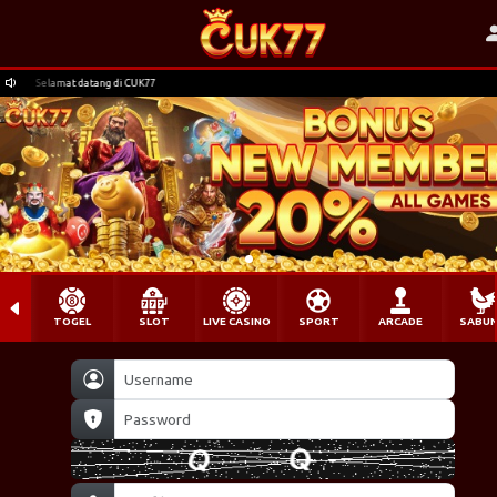
Selamat datang di CUK77
Selamat datang di CUK77
TOGEL
SLOT
LIVE CASINO
SPORT
ARCADE
SABU