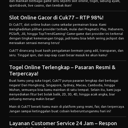
dan mainkan berbagai game seru seperti slot online, togel, sabung ayam,
sportsbook, live casino, dan tembak ikan!
Slot Online Gacor di Cuk77 – RTP 98%!
Di Cuk77, slot online bukan cuma sekadar permainan biasa. Kami
menghadirkan pilihan provider terbaik, mulai dari Pragmatic Play, Habanero,
PGSoft, Jili, hingga TopTrendGaming! Game-game dari provider ini terkenal
dengan tingkat kemenangan tinggi, jadi kamu bisa lebih sering jackpot dan
merasakan sensasi menang terus!
Cuk77 dirancang buat kasih pengalaman bermain yang adil, transparan, dan
seru. Tinggal spin, dan siap-siap cuan besar masuk ke akun kamu!
Togel Online Terlengkap – Pasaran Resmi &
Terpercaya!
Buat kamu yang suka togel,
Cuk77
punya pasaran lengkap dari berbagai
negara! Dari Hongkong, Singapore, Sydney, Macau, Cambodia, hingga
Wuhan, semuanya bisa kamu mainkan di satu tempat. Selain itu, kami juga
menyediakan fitur bet bolak balik, 2D, 3D, 4D, hingga acak angka, biar
peluang menang makin besar!
Main di Cuk77 berarti kamu main di platform yang resmi, fair, dan terpercaya.
Jangan sampai ketinggalan buat cobain keberuntunganmu hari ini!
Layanan Customer Service 24 Jam – Respon