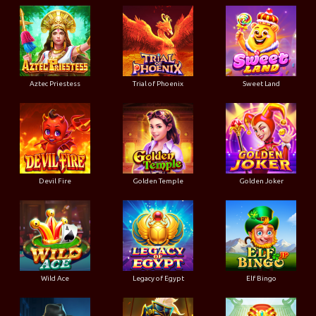
Aztec Priestess
Trial of Phoenix
Sweet Land
Devil Fire
Golden Temple
Golden Joker
Wild Ace
Legacy of Egypt
Elf Bingo