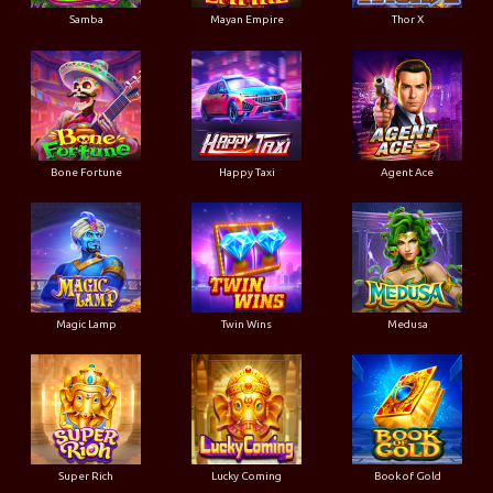
Samba
Mayan Empire
Thor X
Bone Fortune
Happy Taxi
Agent Ace
Magic Lamp
Twin Wins
Medusa
Super Rich
Lucky Coming
Book of Gold