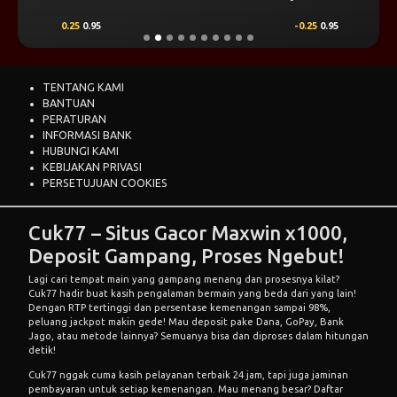
0.25
0.95
-0.25
0.95
TENTANG KAMI
BANTUAN
PERATURAN
INFORMASI BANK
HUBUNGI KAMI
KEBIJAKAN PRIVASI
PERSETUJUAN COOKIES
Cuk77
– Situs Gacor Maxwin x1000,
Deposit Gampang, Proses Ngebut!
Lagi cari tempat main yang gampang menang dan prosesnya kilat?
Cuk77 hadir buat kasih pengalaman bermain yang beda dari yang lain!
Dengan RTP tertinggi dan persentase kemenangan sampai 98%,
peluang jackpot makin gede! Mau deposit pake Dana, GoPay, Bank
Jago, atau metode lainnya? Semuanya bisa dan diproses dalam hitungan
detik!
Cuk77
nggak cuma kasih pelayanan terbaik 24 jam, tapi juga jaminan
pembayaran untuk setiap kemenangan. Mau menang besar? Daftar