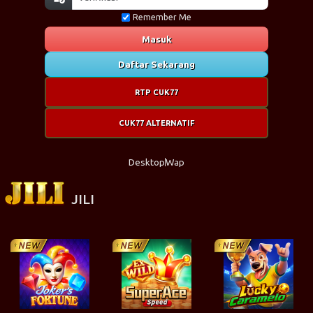
Remember Me
Masuk
Daftar Sekarang
RTP CUK77
CUK77 ALTERNATIF
Desktop
Wap
JILI