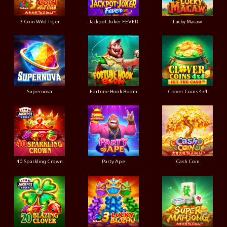
3 Coin Wild Tiger
Jackpot Joker FEVER
Lucky Macaw
Supernova
Fortune Hook Boom
Clover Coins 4x4
40 Sparkling Crown
Party Ape
Cash Coin