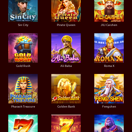
Sin City
Pirate Queen
JILI Caishen
Gold Rush
Ali Baba
Roma X
Pharaoh Treasure
Golden Bank
Fengshen