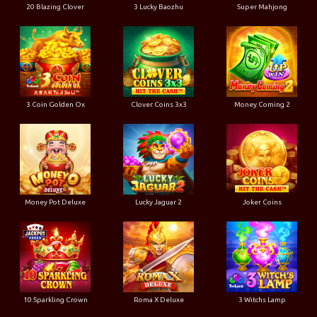
20 Blazing Clover
3 Lucky Baozhu
Super Mahjong
3 Coin Golden Ox
Clover Coins 3x3
Money Coming 2
Money Pot Deluxe
Lucky Jaguar 2
Joker Coins
10 Sparkling Crown
Roma X Deluxe
3 Witchs Lamp