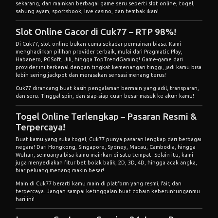
sekarang, dan mainkan berbagai game seru seperti slot online, togel,
sabung ayam, sportsbook, live casino, dan tembak ikan!
Slot Online Gacor di Cuk77 – RTP 98%!
Di Cuk77, slot online bukan cuma sekadar permainan biasa. Kami
menghadirkan pilihan provider terbaik, mulai dari Pragmatic Play,
Habanero, PGSoft, Jili, hingga TopTrendGaming! Game-game dari
provider ini terkenal dengan tingkat kemenangan tinggi, jadi kamu bisa
lebih sering jackpot dan merasakan sensasi menang terus!
Cuk77 dirancang buat kasih pengalaman bermain yang adil, transparan,
dan seru. Tinggal spin, dan siap-siap cuan besar masuk ke akun kamu!
Togel Online Terlengkap – Pasaran Resmi &
Terpercaya!
Buat kamu yang suka togel,
Cuk77
punya pasaran lengkap dari berbagai
negara! Dari Hongkong, Singapore, Sydney, Macau, Cambodia, hingga
Wuhan, semuanya bisa kamu mainkan di satu tempat. Selain itu, kami
juga menyediakan fitur bet bolak balik, 2D, 3D, 4D, hingga acak angka,
biar peluang menang makin besar!
Main di Cuk77 berarti kamu main di platform yang resmi, fair, dan
terpercaya. Jangan sampai ketinggalan buat cobain keberuntunganmu
hari ini!