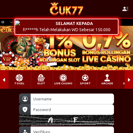
Selamat datang di CUK77
TOGEL
SLOT
LIVE CASINO
SPORT
ARCADE
SABU