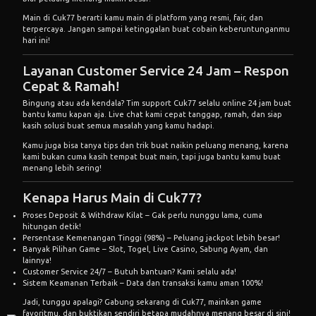
Main di Cuk77 berarti kamu main di platform yang resmi, fair, dan
terpercaya. Jangan sampai ketinggalan buat cobain keberuntunganmu
hari ini!
Layanan Customer Service 24 Jam – Respon
Cepat & Ramah!
Bingung atau ada kendala? Tim support Cuk77 selalu online 24 jam buat
bantu kamu kapan aja. Live chat kami cepat tanggap, ramah, dan siap
kasih solusi buat semua masalah yang kamu hadapi.
Kamu juga bisa tanya tips dan trik buat naikin peluang menang, karena
kami bukan cuma kasih tempat buat main, tapi juga bantu kamu buat
menang lebih sering!
Kenapa Harus Main di Cuk77?
Proses Deposit & Withdraw Kilat – Gak perlu nunggu lama, cuma
hitungan detik!
Persentase Kemenangan Tinggi (98%) – Peluang jackpot lebih besar!
Banyak Pilihan Game – Slot, Togel, Live Casino, Sabung Ayam, dan
lainnya!
Customer Service 24/7 – Butuh bantuan? Kami selalu ada!
Sistem Keamanan Terbaik – Data dan transaksi kamu aman 100%!
Jadi, tunggu apalagi? Gabung sekarang di Cuk77, mainkan game
favoritmu, dan buktikan sendiri betapa mudahnya menang besar di sini!