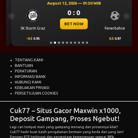
August 12, 2026 — 01:30 WIB
0 : 0
Previous
Next
BET NOW
SK Sturm Graz
Fenerbahce
-0.5
0.95
0.5
0.87
TENTANG KAMI
BANTUAN
PERATURAN
INFORMASI BANK
HUBUNGI KAMI
KEBIJAKAN PRIVASI
PERSETUJUAN COOKIES
Cuk77
– Situs Gacor Maxwin x1000,
Deposit Gampang, Proses Ngebut!
Lagi cari tempat main yang gampang menang dan prosesnya kilat?
Cuk77 hadir buat kasih pengalaman bermain yang beda dari yang lain!
Dengan RTP tertinggi dan persentase kemenangan sampai 98%,