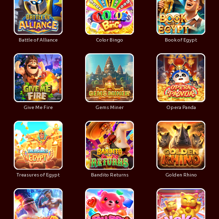
Battle of Alliance
Color Bingo
Book of Egypt
Give Me Fire
Gems Miner
Opera Panda
Treasures of Egypt
Bandito Returns
Golden Rhino