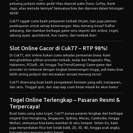
peluang jackpot makin gede! Mau deposit pake Dana, GoPay, Bank
Jago, atau metode lainnya? Semuanya bisa dan diproses dalam hitungan
detik!
Cuk77
nggak cuma kasih pelayanan terbaik 24 jam, tapi juga jaminan
pembayaran untuk setiap kemenangan. Mau menang besar? Daftar
sekarang, dan mainkan berbagai game seru seperti slot online, togel,
sabung ayam, sportsbook, live casino, dan tembak ikan!
Slot Online Gacor di Cuk77 – RTP 98%!
Di Cuk77, slot online bukan cuma sekadar permainan biasa. Kami
menghadirkan pilihan provider terbaik, mulai dari Pragmatic Play,
Habanero, PGSoft, Jili, hingga TopTrendGaming! Game-game dari
provider ini terkenal dengan tingkat kemenangan tinggi, jadi kamu bisa
lebih sering jackpot dan merasakan sensasi menang terus!
Cuk77 dirancang buat kasih pengalaman bermain yang adil, transparan,
dan seru. Tinggal spin, dan siap-siap cuan besar masuk ke akun kamu!
Togel Online Terlengkap – Pasaran Resmi &
Terpercaya!
Buat kamu yang suka togel,
Cuk77
punya pasaran lengkap dari berbagai
negara! Dari Hongkong, Singapore, Sydney, Macau, Cambodia, hingga
Wuhan, semuanya bisa kamu mainkan di satu tempat. Selain itu, kami
juga menyediakan fitur bet bolak balik, 2D, 3D, 4D, hingga acak angka,
biar peluang menang makin besar!