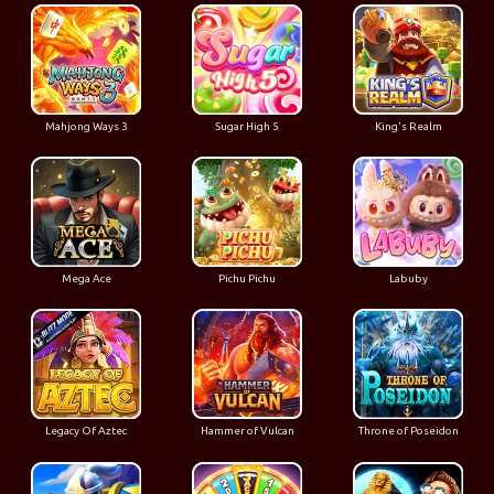
Mahjong Ways 3
Sugar High 5
King's Realm
Mega Ace
Pichu Pichu
Labuby
Legacy Of Aztec
Hammer of Vulcan
Throne of Poseidon