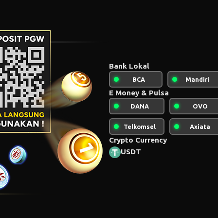
Bank Lokal
BCA
Mandiri
E Money & Pulsa
LDEN JADE
SUPER AWESOME
DIAO CHAN FA 
DANA
OVO
Telkomsel
Axiata
Crypto Currency
USDT
RLESQUE 2
FISH PRAWN CRAB
DA FU GU