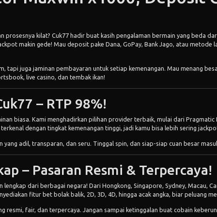
SHOU XI
CALENDA
 prosesnya kilat? Cuk77 hadir buat kasih pengalaman bermain yang beda dari 
ckpot makin gede! Mau deposit pake Dana, GoPay, Bank Jago, atau metode l
am, tapi juga jaminan pembayaran untuk setiap kemenangan. Mau menang besa
ortsbook, live casino, dan tembak ikan!
 Cuk77 – RTP 98%!
PS CLUB
LOVE
TOMB TREA
nan biasa. Kami menghadirkan pilihan provider terbaik, mulai dari Pragmatic P
erkenal dengan tingkat kemenangan tinggi, jadi kamu bisa lebih sering jackp
yang adil, transparan, dan seru. Tinggal spin, dan siap-siap cuan besar masu
kap – Pasaran Resmi & Terpercaya!
 lengkap dari berbagai negara! Dari Hongkong, Singapore, Sydney, Macau, 
nyediakan fitur bet bolak balik, 2D, 3D, 4D, hingga acak angka, biar peluang 
RORA WOLF
MY LORD
MONEY M
g resmi, fair, dan terpercaya. Jangan sampai ketinggalan buat cobain keberun