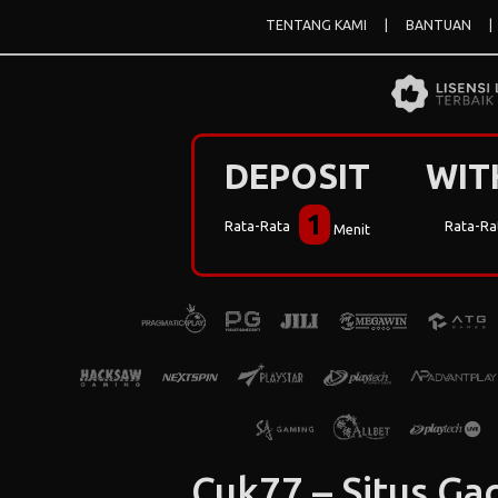
TENTANG KAMI
|
BANTUAN
|
DEPOSIT
WI
RAT OF WEALTH
SU
1
Rata-Rata
Rata-Ra
Menit
GOLDEN WEEK
CHAL
Cuk77
– Situs Ga