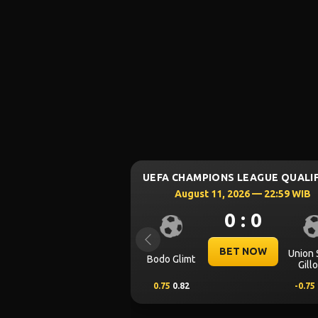
6/8/2026
DENG DENG
PYRAM
E-FOOTBALL F24 ELITE CLUB FRI
August 7, 2026 — 04:45 WIB
0 : 0
Previous
BET NOW
e-Barcelona
e-Li
1.25
0.72
-1.25
CHEF HUSKY
FEATU
P