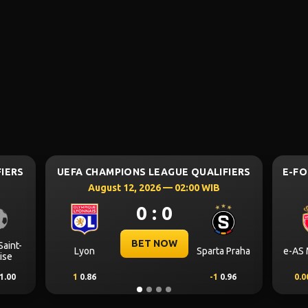
6/8/2026
7/8/2026
6/8/2026
6/8/2026
6/8/2026
ID OF FLAMES
MYSTIC LEGEND 2
SUGAR B
ENDLY
E-FOOTBALL F24 INTERNATIONAL
E-
FRIENDLY
August 7, 2026 — 04:30 WIB
0 : 1
lle
BET NOW
e-England
e-Spain
e-
-0.96
RE BUY・SUPER
FEATURE BUY・
FEATURE B
0.25
0.65
-0.25
-0.89
-0.
OWERFUL
CHRISTMAS EXPRESS
GOLDEN P