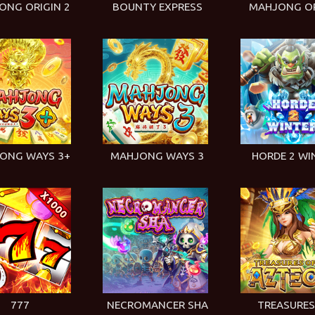
ONG ORIGIN 2
BOUNTY EXPRESS
MAHJONG OR
ONG WAYS 3+
MAHJONG WAYS 3
HORDE 2 WI
777
NECROMANCER SHA
TREASURES