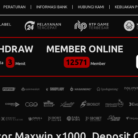
PERATURAN
|
INFORMASI BANK
|
HUBUNGI KAMI
|
KEBIJAKAN P
THDRAW
MEMBER ONLINE
PER BOOM
WU XIA
CHALLEN
3
12571
ta
Menit
Member
GOLDEN P
LENGE・FU LU
ZUMA
CHALLENGE・
cor Maxwin x1000, Deposit