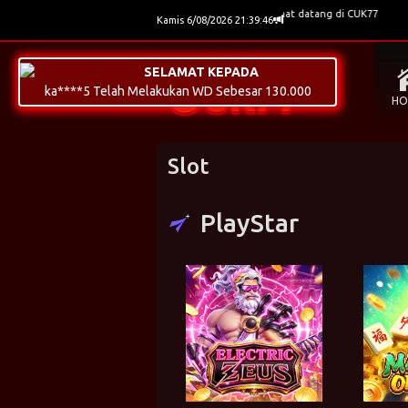
Selamat datang di CUK77
Kamis 6/08/2026 21:39:47
SELAMAT KEPADA
ka****5 Telah Melakukan WD Sebesar 130.000
HO
Slot
PlayStar