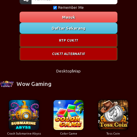
Remember Me
Masuk
Daftar Sekarang
RTP CUK77
CUK77 ALTERNATIF
Desktop
Wap
Wow Gaming
Crash Submarine Abyss
Color Game
Toss Coin