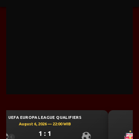
UEFA EUROPA LEAGUE QUALIFIERS
August 7, 2026 — 00:00 WIB
0 : 0
Previous
Next