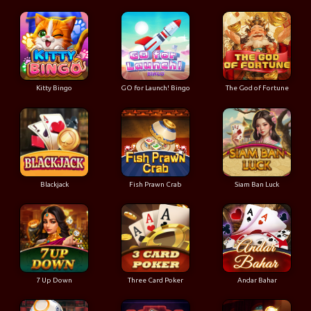
Kitty Bingo
GO for Launch! Bingo
The God of Fortune
Blackjack
Fish Prawn Crab
Siam Ban Luck
7 Up Down
Three Card Poker
Andar Bahar