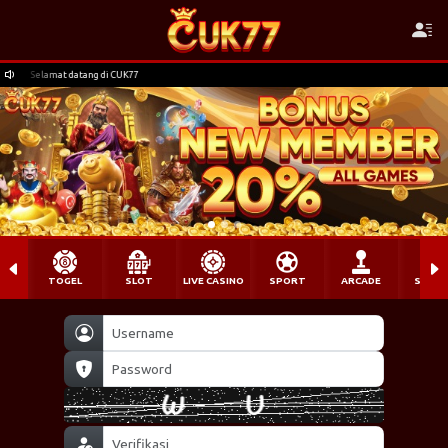
lamat datang di CUK77
Selamat datang di CUK77
SELAMAT KEPADA
fe***w Telah Melakukan WD Sebesar 900.000
TOGEL
SLOT
LIVE CASINO
SPORT
ARCADE
SABU