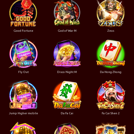
Good Fortune
God of War M
Zeus
Fly Out
Disco Night M
Da Hong Zhong
Jump Higher mobile
Da Fa Cai
Fa Cai Shen 2