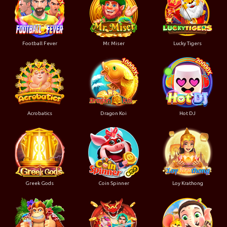
Football Fever
Mr. Miser
Lucky Tigers
Acrobatics
Dragon Koi
Hot DJ
Greek Gods
Coin Spinner
Loy Krathong