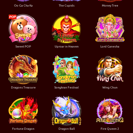
Oo Ga Cha Ka
The Cupids
Money Tree
Sweet POP
Uproar in Heaven
Lord Ganesha
Dragons Treasure
Songkran Festival
Wing Chun
Fortune Dragon
Dragon Ball
Fire Queen 2