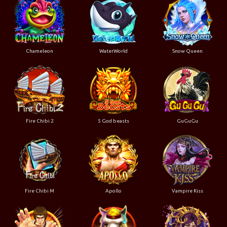
Chameleon
WaterWorld
Snow Queen
Fire Chibi 2
5 God beasts
GuGuGu
Fire Chibi M
Apollo
Vampire Kiss