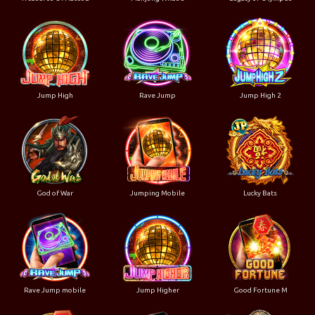
Jump High
Rave Jump
Jump High 2
God of War
Jumping Mobile
Lucky Bats
Rave Jump mobile
Jump Higher
Good Fortune M