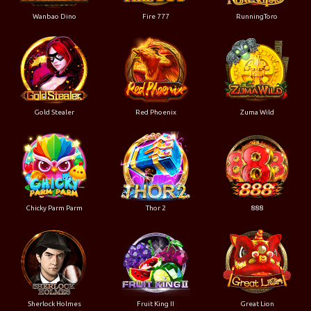
Wanbao Dino
Fire 777
RunningToro
Gold Stealer
Red Phoenix
Zuma Wild
Chicky Parm Parm
Thor 2
888
Sherlock Holmes
Fruit King II
Great Lion