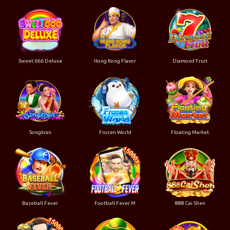
Sweet 666 Deluxe
Hong Kong Flavor
Diamond Fruit
Songkran
Frozen World
Floating Market
Baseball Fever
Football Fever M
888 Cai Shen