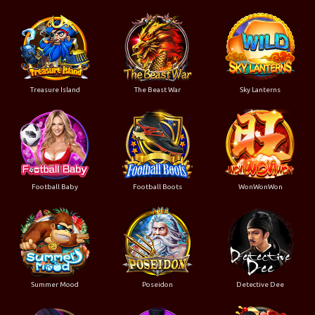
Treasure Island
The Beast War
Sky Lanterns
Football Baby
Football Boots
WonWonWon
Summer Mood
Poseidon
Detective Dee