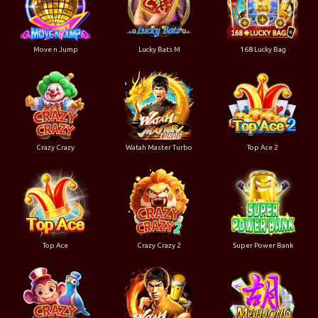
Move n Jump
Lucky Bats M
168 Lucky Bag
Crazy Crazy
Watah Master Turbo
Top Ace 2
Top Ace
Crazy Crazy 2
Super Power Bank