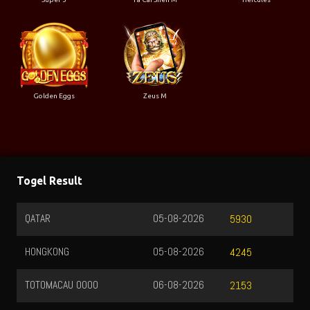
Golden Eggs
Zeus M
Togel Result
QATAR
05-08-2026
5930
HONGKONG
05-08-2026
4245
TOTOMACAU 0000
06-08-2026
2153