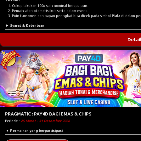
Cukup lakukan 100x spin nominal berapa pun.
Pemain akan otomatis ikut serta dalam event.
Poin turnamen dan papan peringkat bisa dicek pada simbol
Piala
di dalam pe
Syarat & Ketentuan
Detai
PRAGMATIC : PAY4D BAGI EMAS & CHIPS
Periode :
25 Maret - 31 Desember 2026
Permainan yang berpartisipasi