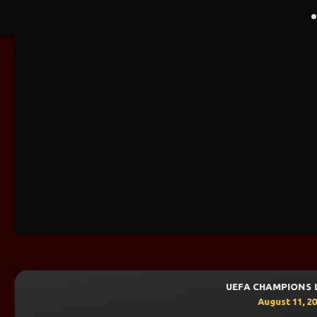
UEFA CHAMPIONS 
August 11, 20