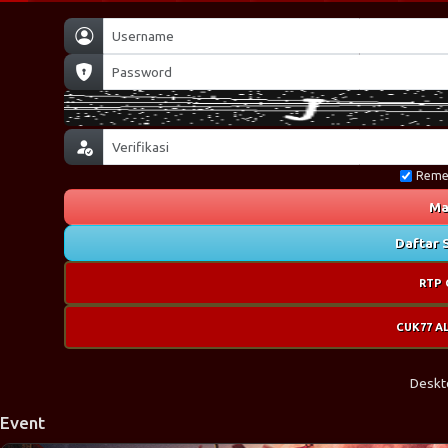
Reme
Ma
Daftar 
RTP 
CUK77 A
Deskt
Event