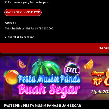
Permainan yang berpartisipasi
GATES OF OLYMPUS POP
Aturan :
Total hadiah senilai Rp 68,780,250,000.
Syarat & Ketentuan
Detai
FASTSPIN : PESTA MUSIM PANAS BUAH SEGAR