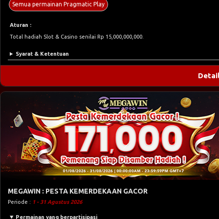
Semua permainan Pragmatic Play
Aturan :
Total hadiah Slot & Casino senilai Rp 15,000,000,000.
Syarat & Ketentuan
Detai
MEGAWIN : PESTA KEMERDEKAAN GACOR
Periode :
1 - 31 Agustus 2026
Permainan yang berpartisipasi