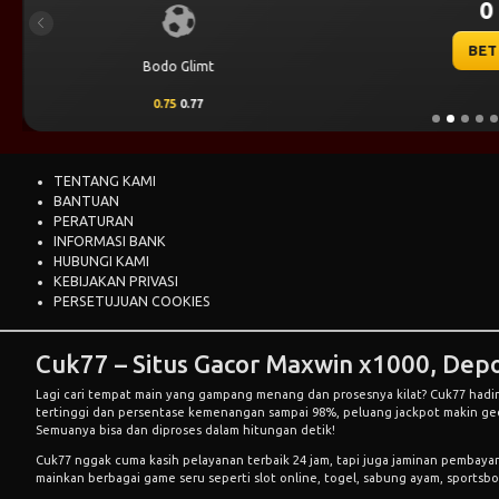
0 
Previous
BET
Bodo Glimt
0.75
0.77
TENTANG KAMI
BANTUAN
PERATURAN
INFORMASI BANK
HUBUNGI KAMI
KEBIJAKAN PRIVASI
PERSETUJUAN COOKIES
Cuk77
– Situs Gacor Maxwin x1000, Dep
Lagi cari tempat main yang gampang menang dan prosesnya kilat? Cuk77 hadir
tertinggi dan persentase kemenangan sampai 98%, peluang jackpot makin ge
Semuanya bisa dan diproses dalam hitungan detik!
Cuk77
nggak cuma kasih pelayanan terbaik 24 jam, tapi juga jaminan pembay
mainkan berbagai game seru seperti slot online, togel, sabung ayam, sportsboo